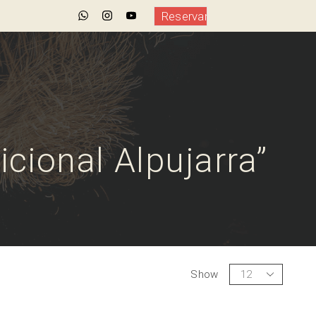
Reservar
cional Alpujarra”
Show