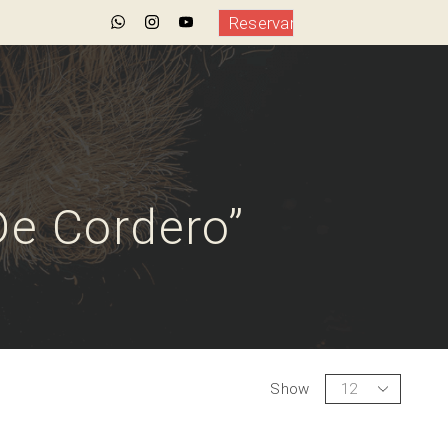
Reservar
De Cordero”
Show