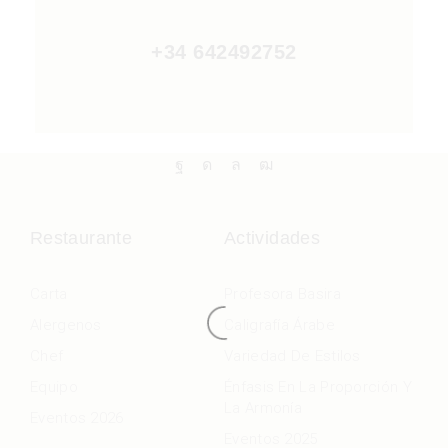
+34 642492752
Restaurante
Actividades
Carta
Profesora Basira
Alergenos
Caligrafía Árabe
Chef
Variedad De Estilos
Equipo
Énfasis En La Proporción Y
La Armonía
Eventos 2026
Eventos 2025