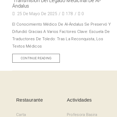
Transmisión Del Legado Medicinal De Al-
Ándalus
25 De Mayo De 2025
/
178
/
0
El Conocimiento Médico De Al-Ándalus Se Preservó Y
Difundió Gracias A Varios Factores Clave: Escuela De
Traductores De Toledo: Tras La Reconquista, Los
Textos Médicos
CONTINUE READING
Restaurante
Actividades
Carta
Profesora Basira