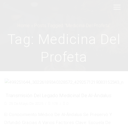
Home
Posts Tagged "Medicina Del Profeta"
Tag: Medicina Del
Profeta
Transmisión Del Legado Medicinal De Al-Ándalus
25 De Mayo De 2025
/
178
/
0
El Conocimiento Médico De Al-Ándalus Se Preservó Y
Difundió Gracias A Varios Factores Clave: Escuela De