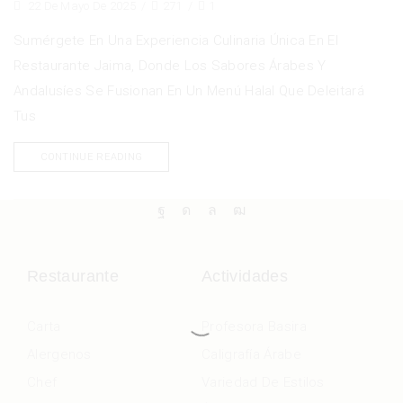
22 De Mayo De 2025
/
271
/
1
Sumérgete En Una Experiencia Culinaria Única En El
Restaurante Jaima, Donde Los Sabores Árabes Y
Andalusíes Se Fusionan En Un Menú Halal Que Deleitará
Tus
CONTINUE READING
Restaurante
Actividades
Carta
Profesora Basira
Alergenos
Caligrafía Árabe
Chef
Variedad De Estilos