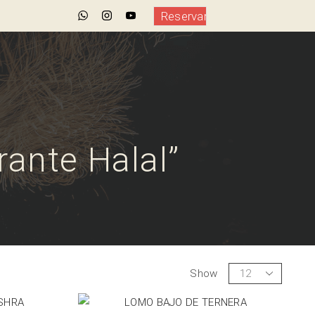
Reservar
ante Halal”
Show